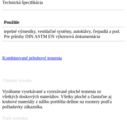
Technická špecifikácia
Použitie
tepelné výmeníky, ventilačné systémy, autoklávy, čerpadlá a pod.
Pre príruby DIN ASTM EN výkresová dokumentácia
Kombinované prírubové tesnenia
Vlastná výroba
Vyrábame vysekávané a vyrezávané ploché tesnenia zo
všetkých doskových materiálov. Všetky ploché a čiastočne aj
kruhové materiály z nášho portfólia delíme na rozmery podľa
požiadavky zákazníka.
Naša ponuka